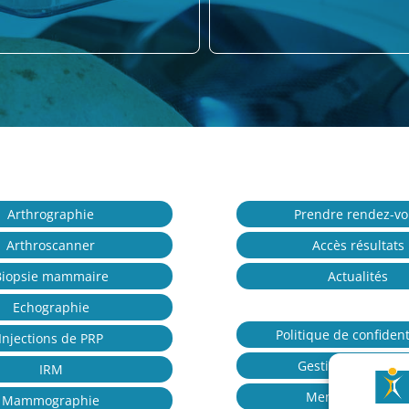
Arthrographie
Prendre rendez-v
Arthroscanner
Accès résultats
Biopsie mammaire
Actualités
Echographie
Politique de confident
Injections de PRP
Gestion des cooki
IRM
Mentions légale
Mammographie