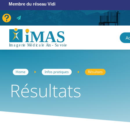
Membre du réseau Vidi


Ac
Home
Infos pratiques
Résultats
E
E
Résultats