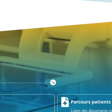


Parcours patients
Listes des documents n