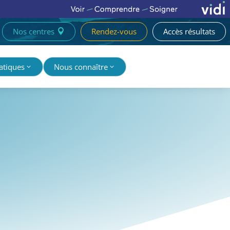
Nos centres
Rendez-vous
Accès résultats

atiques
Nous connaître