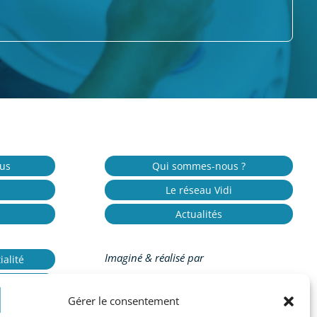
ous
Qui sommes-nous ?
Le réseau Vidi
Actualités
Imaginé & réalisé par
ialité
es
Peal Medical
by
Peal Solutions
Gérer le consentement
s