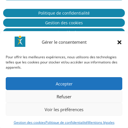
Politique de confidentialité
Gestion des cookies
Mentions légales
Gérer le consentement
Pour offrir les meilleures expériences, nous utilisons des technologies
telles que les cookies pour stocker et/ou accéder aux informations des
appareils.
Qui sommes-nous ?
Le réseau Vidi
Accepter
Actualités
Refuser
Imaginé & réalisé par
Voir les préférences
Peal Medical
by
Peal Solutions
Gestion des cookies
Politique de confidentialité
Mentions légales